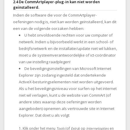
2.4 De CommArtplayer-plug-in kan niet worden
geïnstalleerd.
Indien de software die voor de CommArtplayer-
oefeningen nodig is, niet kan worden geïnstalleerd, kan dit
een van de volgende oorzaken hebben:
U hebt onvoldoende rechten voor uw computer of
netwerk. Indien u bijvoorbeeld werkt in een school- of
bedrijfsnetwerk en de installatie/update niet wil lukken,
moet u de systeemverantwoordelijke of ict-coördinator
van uw instelling raadplegen!
De beveiligingsinstellingen van Microsoft Internet
Explorer zijn zodanig ingesteld dat ondertekende
ActiveX-besturingselementen niet worden uitgevoerd.
Als u het beveiligingsniveau voor surfen op het internet
niet wil verlagen, kunt u de website van CommArt (of
andere sites waarop deze oefeningen worden
aangeboden) opnemen als vertrouwde site in Internet
Explorer. Dat doet u als volgt:
Klik onder het menu
Tools
(of
Extra
) op
Internetopties
en