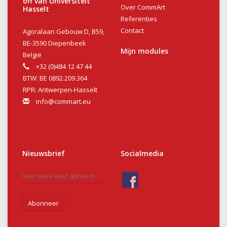
off van Universiteit
Over CommArt
Hasselt
Referenties
Contact
Agoralaan Gebouw D, B59,
BE-3590 Diepenbeek
Mijn modules
België
+32 (0)484 12 47 44
BTW: BE 0892.209.364
RPR: Antwerpen-Hasselt
info@commart.eu
Nieuwsbrief
Socialmedia
Abonneer