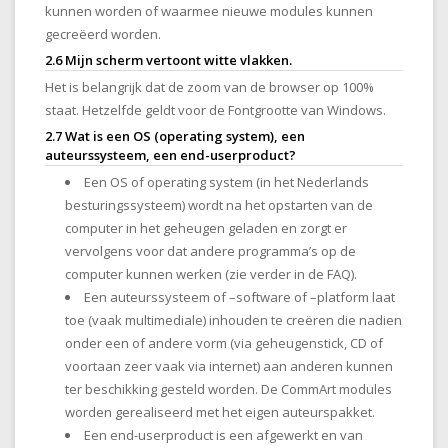
kunnen worden of waarmee nieuwe modules kunnen
gecreëerd worden.
2.6 Mijn scherm vertoont witte vlakken.
Het is belangrijk dat de zoom van de browser op 100%
staat. Hetzelfde geldt voor de Fontgrootte van Windows.
2.7 Wat is een OS (operating system), een
auteurssysteem, een end-userproduct?
Een OS of operating system (in het Nederlands
besturingssysteem) wordt na het opstarten van de
computer in het geheugen geladen en zorgt er
vervolgens voor dat andere programma’s op de
computer kunnen werken (zie verder in de FAQ).
Een auteurssysteem of –software of –platform laat
toe (vaak multimediale) inhouden te creëren die nadien
onder een of andere vorm (via geheugenstick, CD of
voortaan zeer vaak via internet) aan anderen kunnen
ter beschikking gesteld worden. De CommArt modules
worden gerealiseerd met het eigen auteurspakket.
Een end-userproduct is een afgewerkt en van