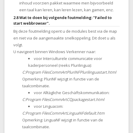
inhoud voorzien pakket waarmee men bijvoorbeeld
een taal kan leren, kan leren lezen, kan gamen, enz.
2.8 Wat te doen bij volgende foutmelding: "Failed to
start webbrowser".
Bij deze foutmelding opent u de modules best via de map
en niet via de aangemaakte snelkoppeling. Dit doet u als
volgt.
U navigeert binnen Windows Verkenner naar:
voor Interculturele communicatie voor
kaderpersoneel (reeks Plurilingua):
C:Program FilesCommArtPluriNFPlurilinguastart.html
Opmerking: PluriNF wijzigt in functie van de
taalcombinatie.
voor Alltägliche Geschäftskommunikation:
C:Program FilesCommArtCQpackagestart.html
voor Linguacom:
C:Program FilesCommArtLinguaNFdefault.htm
Opmerking: LinguaNF wijzigt in functie van de
taalcombinatie.