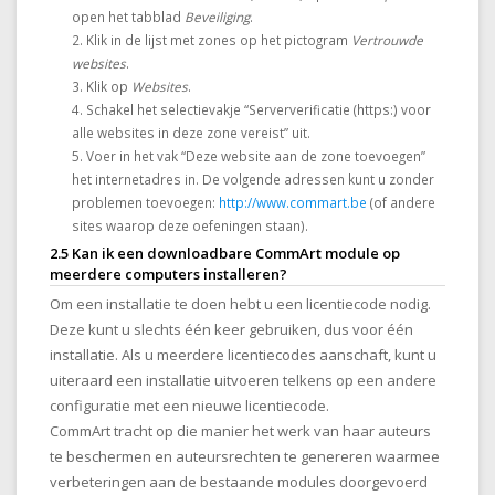
open het tabblad
Beveiliging
.
Klik in de lijst met zones op het pictogram
Vertrouwde
websites
.
Klik op
Websites
.
Schakel het selectievakje “Serververificatie (https:) voor
alle websites in deze zone vereist” uit.
Voer in het vak “Deze website aan de zone toevoegen”
het internetadres in. De volgende adressen kunt u zonder
problemen toevoegen:
http://www.commart.be
(of andere
sites waarop deze oefeningen staan).
2.5 Kan ik een downloadbare CommArt module op
meerdere computers installeren?
Om een installatie te doen hebt u een licentiecode nodig.
Deze kunt u slechts één keer gebruiken, dus voor één
installatie. Als u meerdere licentiecodes aanschaft, kunt u
uiteraard een installatie uitvoeren telkens op een andere
configuratie met een nieuwe licentiecode.
CommArt tracht op die manier het werk van haar auteurs
te beschermen en auteursrechten te genereren waarmee
verbeteringen aan de bestaande modules doorgevoerd