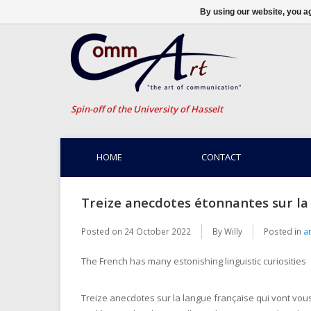
By using our website, you ag
Spin-off of the University of Hasselt
HOME
CONTACT
Treize anecdotes étonnantes sur la 
Posted on
24 October 2022
By Willy
Posted in
a
The French has many estonishing linguistic curiosities
Treize anecdotes sur la langue française qui vont vous