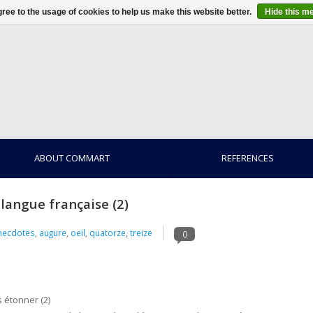
ree to the usage of cookies to help us make this website better.
Hide this m
ABOUT COMMART
REFERENCES
langue française (2)
necdotes
,
augure
,
oeil
,
quatorze
,
treize
0
 étonner (2)