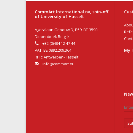
CommArt International nv, spin-off
Cust
of University of Hasselt
Abou
Agoralaan Gebouw D, B59, BE-3590
Refe
Diepenbeek België
Cont
+32 (0)484 12 47 44
VAT: BE 0892.209.364
My 
RPR: Antwerpen-Hasselt
info@commart.eu
New
Su