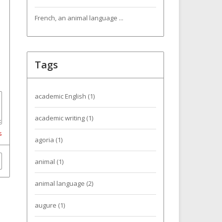
French, an animal language ...
Tags
academic English
(1)
academic writing
(1)
s
agoria
(1)
animal
(1)
animal language
(2)
augure
(1)