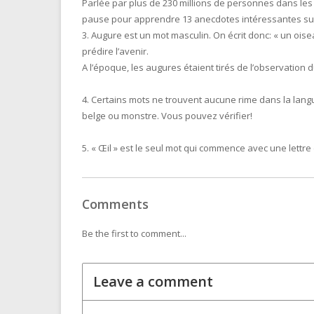
Parlée par plus de 230 millions de personnes dans les c
pause pour apprendre 13 anecdotes intéressantes sur
3. Augure est un mot masculin. On écrit donc: « un oi
prédire l’avenir.
A l’époque, les augures étaient tirés de l’observation 
4. Certains mots ne trouvent aucune rime dans la lang
belge ou monstre. Vous pouvez vérifier!
5. « Œil » est le seul mot qui commence avec une lettre 
Comments
Be the first to comment...
Leave a comment