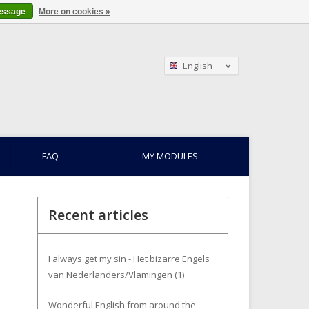
essage
More on cookies »
English
Nederlands
Français
FAQ
MY MODULES
Recent articles
I always get my sin - Het bizarre Engels
van Nederlanders/Vlamingen (1)
Wonderful English from around the