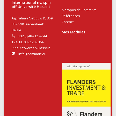
International nv, spin-
off Université Hasselt
A propos de CommArt
Références
Agoralaan Gebouw D, B59,
Contact
BE-3590 Diepenbeek
België
Mes Modules
+32 (0)484 12 47 44
TVA: BE 0892.209.364
RPR: Antwerpen-Hasselt
info@commart.eu