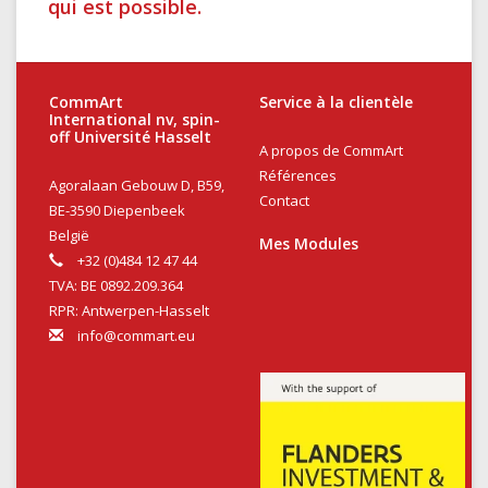
qui est possible.
CommArt
Service à la clientèle
International nv, spin-
off Université Hasselt
A propos de CommArt
Références
Agoralaan Gebouw D, B59,
Contact
BE-3590 Diepenbeek
België
Mes Modules
+32 (0)484 12 47 44
TVA: BE 0892.209.364
RPR: Antwerpen-Hasselt
info@commart.eu