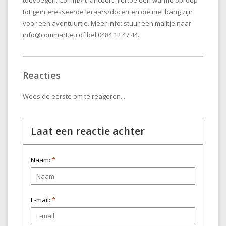
toevoegen. CommArt lanceert hiertoe een warme oproep
tot geïnteresseerde leraars/docenten die niet bang zijn
voor een avontuurtje. Meer info: stuur een mailtje naar
info@commart.eu
of bel 0484 12 47 44.
Reacties
Wees de eerste om te reageren...
Laat een reactie achter
Naam:
*
E-mail:
*