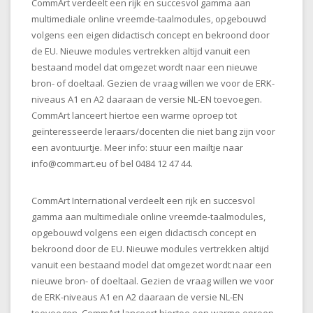
CommArt verdeelt een rijk en succesvol gamma aan
multimediale online vreemde-taalmodules, opgebouwd
volgens een eigen didactisch concept en bekroond door
de EU. Nieuwe modules vertrekken altijd vanuit een
bestaand model dat omgezet wordt naar een nieuwe
bron- of doeltaal. Gezien de vraag willen we voor de ERK-
niveaus A1 en A2 daaraan de versie NL-EN toevoegen.
CommArt lanceert hiertoe een warme oproep tot
geïnteresseerde leraars/docenten die niet bang zijn voor
een avontuurtje. Meer info: stuur een mailtje naar
info@commart.eu
of bel 0484 12 47 44.
CommArt International verdeelt een rijk en succesvol
gamma aan multimediale online vreemde-taalmodules,
opgebouwd volgens een eigen didactisch concept en
bekroond door de EU. Nieuwe modules vertrekken altijd
vanuit een bestaand model dat omgezet wordt naar een
nieuwe bron- of doeltaal. Gezien de vraag willen we voor
de ERK-niveaus A1 en A2 daaraan de versie NL-EN