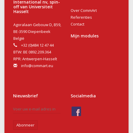
International nv, spin-
off van Universiteit
Over CommArt
Hasselt
Referenties
Contact
Agoralaan Gebouw D, B59,
BE-3590 Diepenbeek
Mijn modules
België
+32 (0)484 12 47 44
BTW: BE 0892.209.364
RPR: Antwerpen-Hasselt
info@commart.eu
Nieuwsbrief
Socialmedia
Abonneer