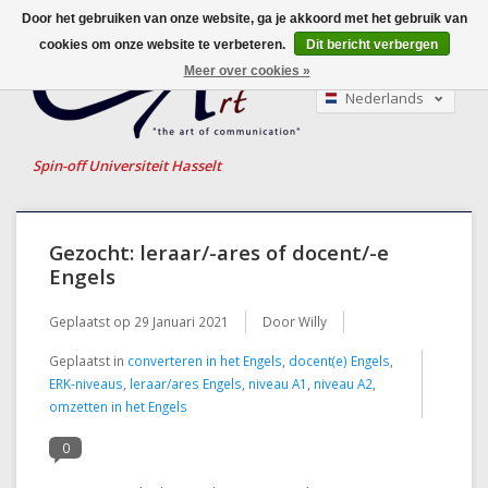
Door het gebruiken van onze website, ga je akkoord met het gebruik van
cookies om onze website te verbeteren.
Dit bericht verbergen
Meer over cookies »
Nederlands
English
Français
Spin-off Universiteit Hasselt
Gezocht: leraar/-ares of docent/-e
Engels
Geplaatst op
29 Januari 2021
Door Willy
Geplaatst in
converteren in het Engels
,
docent(e) Engels
,
ERK-niveaus
,
leraar/ares Engels
,
niveau A1
,
niveau A2
,
omzetten in het Engels
0