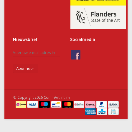
Nieuwsbrief
Socialmedia
Abonneer
© Copyright 2026 CommArt Int. nv