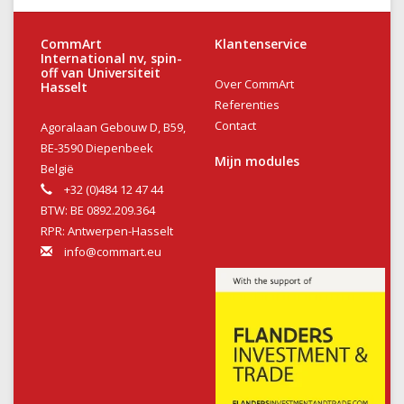
CommArt
Klantenservice
International nv, spin-
off van Universiteit
Over CommArt
Hasselt
Referenties
Contact
Agoralaan Gebouw D, B59,
BE-3590 Diepenbeek
Mijn modules
België
+32 (0)484 12 47 44
BTW: BE 0892.209.364
RPR: Antwerpen-Hasselt
info@commart.eu