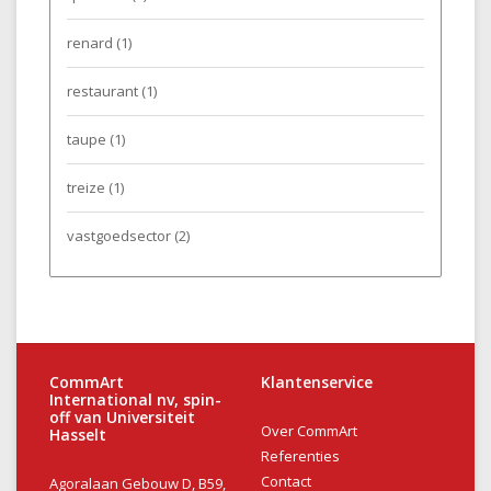
renard
(1)
restaurant
(1)
taupe
(1)
treize
(1)
vastgoedsector
(2)
CommArt
Klantenservice
International nv, spin-
off van Universiteit
Over CommArt
Hasselt
Referenties
Contact
Agoralaan Gebouw D, B59,