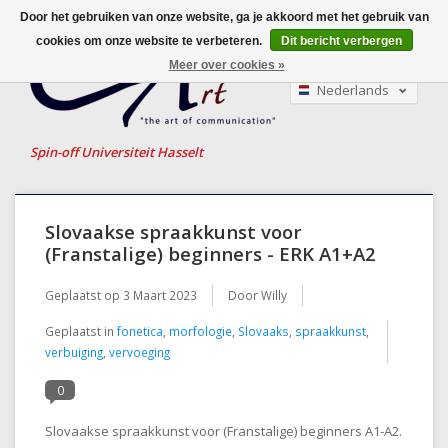
Door het gebruiken van onze website, ga je akkoord met het gebruik van
cookies om onze website te verbeteren.
Dit bericht verbergen
Meer over cookies »
Nederlands
English
Français
Spin-off Universiteit Hasselt
Slovaakse spraakkunst voor
(Franstalige) beginners - ERK A1+A2
Geplaatst op
3 Maart 2023
Door Willy
Geplaatst in
fonetica
,
morfologie
,
Slovaaks
,
spraakkunst
,
verbuiging
,
vervoeging
0
Slovaakse spraakkunst voor (Franstalige) beginners A1-A2.