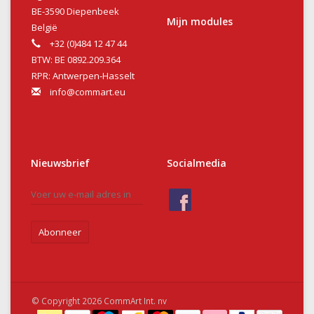
BE-3590 Diepenbeek
Mijn modules
België
+32 (0)484 12 47 44
BTW: BE 0892.209.364
RPR: Antwerpen-Hasselt
info@commart.eu
Nieuwsbrief
Socialmedia
Abonneer
© Copyright 2026 CommArt Int. nv