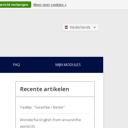
bericht verbergen
Meer over cookies »
Nederlands
English
Français
FAQ
MIJN MODULES
Recente artikelen
Taaltip: "Geachte / Beste"
Wonderful English from around the
world (3)