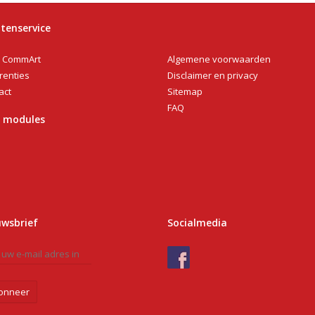
tenservice
Algemene voorwaarden
 CommArt
Disclaimer en privacy
renties
Sitemap
act
FAQ
n modules
uwsbrief
Socialmedia
onneer