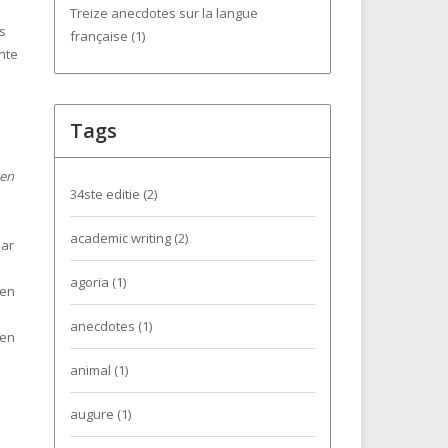
Treize anecdotes sur la langue
s
française (1)
hte
Tags
gen
34ste editie
(2)
academic writing
(2)
aar
agoria
(1)
 en
anecdotes
(1)
gen
animal
(1)
augure
(1)