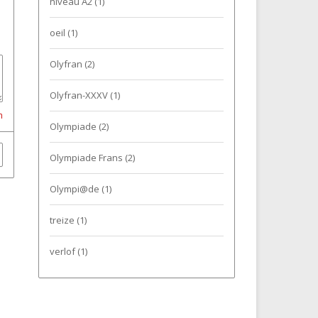
niveau A2
(1)
oeil
(1)
Olyfran
(2)
Olyfran-XXXV
(1)
n
Olympiade
(2)
Olympiade Frans
(2)
Olympi@de
(1)
treize
(1)
verlof
(1)