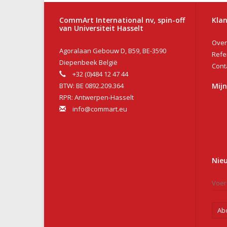
CommArt International nv, spin-off
Klan
van Universiteit Hasselt
Over
Agoralaan Gebouw D, B59, BE-3590
Refe
Diepenbeek België
Cont
+32 (0)484 12 47 44
BTW: BE 0892.209.364
Mij
RPR: Antwerpen-Hasselt
info@commart.eu
Nie
Ab