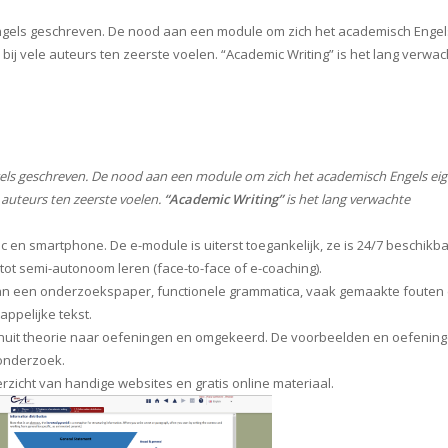
 Engels geschreven. De nood aan een module om zich het academisch Engel
bij vele auteurs ten zeerste voelen. “Academic Writing” is het lang verwac
ngels geschreven. De nood aan een module om zich het academisch Engels ei
 auteurs ten zeerste voelen.
“Academic Writing”
is het lang verwachte
ac en smartphone. De e-module is uiterst toegankelijk, ze is 24/7 beschikb
s tot semi-autonoom leren (face-to-face of e-coaching).
 van een onderzoekspaper, functionele grammatica, vaak gemaakte fouten
appelijke tekst.
vanuit theorie naar oefeningen en omgekeerd. De voorbeelden en oefenin
-onderzoek.
rzicht van handige websites en gratis online materiaal.