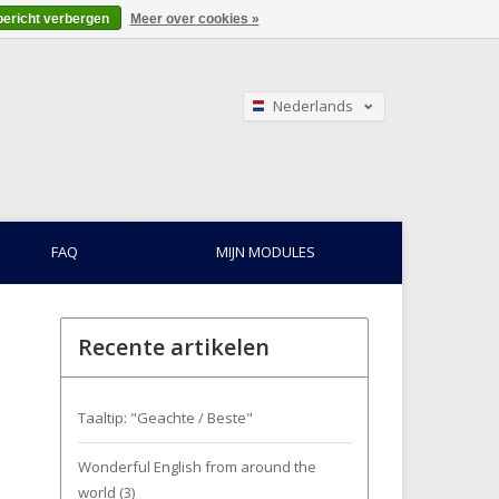
bericht verbergen
Meer over cookies »
Nederlands
English
Français
FAQ
MIJN MODULES
Recente artikelen
Taaltip: "Geachte / Beste"
Wonderful English from around the
world (3)