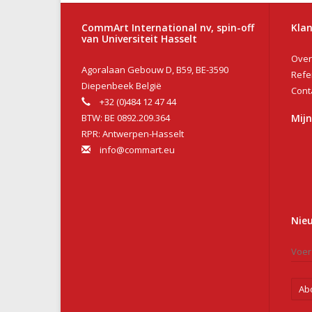
CommArt International nv, spin-off
Klan
van Universiteit Hasselt
Over
Agoralaan Gebouw D, B59, BE-3590
Refe
Diepenbeek België
Cont
+32 (0)484 12 47 44
BTW: BE 0892.209.364
Mij
RPR: Antwerpen-Hasselt
info@commart.eu
Nie
Ab