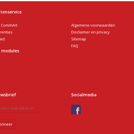
tenservice
Algemene voorwaarden
 CommArt
Disclaimer en privacy
renties
Sitemap
act
FAQ
n modules
uwsbrief
Socialmedia
onneer