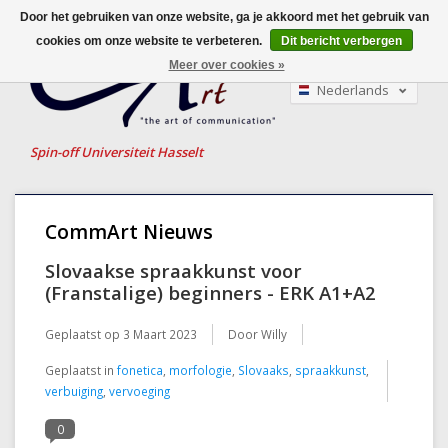
Door het gebruiken van onze website, ga je akkoord met het gebruik van
cookies om onze website te verbeteren.
Dit bericht verbergen
Meer over cookies »
Nederlands
English
Français
Spin-off Universiteit Hasselt
CommArt Nieuws
Slovaakse spraakkunst voor
(Franstalige) beginners - ERK A1+A2
Geplaatst op
3 Maart 2023
Door Willy
Geplaatst in
fonetica
,
morfologie
,
Slovaaks
,
spraakkunst
,
verbuiging
,
vervoeging
0