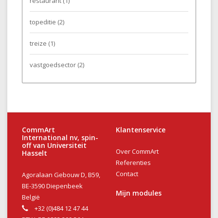
restaurant
(1)
topeditie
(2)
treize
(1)
vastgoedsector
(2)
CommArt
Klantenservice
International nv, spin-
off van Universiteit
Over CommArt
Hasselt
Referenties
Contact
Agoralaan Gebouw D, B59,
BE-3590 Diepenbeek
Mijn modules
België
+32 (0)484 12 47 44