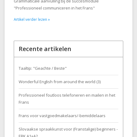
Grammaticale aanvulling bij de succesmodule
"Professioneel communiceren in het Frans"
Artikel verder lezen »
Recente artikelen
Taaltip: "Geachte / Beste"
Wonderful English from around the world (3)
Professioneel foutloos telefoneren en mailen in het
Frans
Frans voor vastgoedmakelaars/-bemiddelaars
Slovaakse spraakkunst voor (Franstalige) beginners -
ERK A1+A2