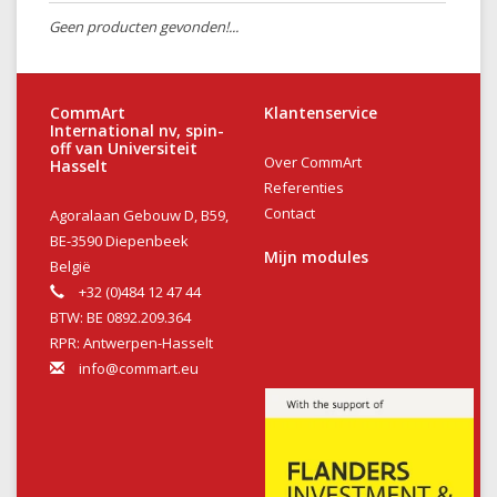
Geen producten gevonden!...
CommArt
Klantenservice
International nv, spin-
off van Universiteit
Over CommArt
Hasselt
Referenties
Contact
Agoralaan Gebouw D, B59,
BE-3590 Diepenbeek
Mijn modules
België
+32 (0)484 12 47 44
BTW: BE 0892.209.364
RPR: Antwerpen-Hasselt
info@commart.eu