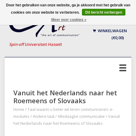
Door het gebruiken van onze website, ga je akkoord met het gebruik van
cookies om onze website te verbeteren.
Dit bericht verbergen
Nederlands
Meer over cookies »
English
WINKELWAGEN
Français
(€0,00)
Spin-off Universiteit Hasselt
Vanuit het Nederlands naar het
Roemeens of Slovaaks
Home
/
Taal waarin u beter wil leren communiceren: e-
modules
/
Andere taal
/
Alledaagse communicatie
/
Vanuit
het Nederlands naar het Roemeens of Slovaaks