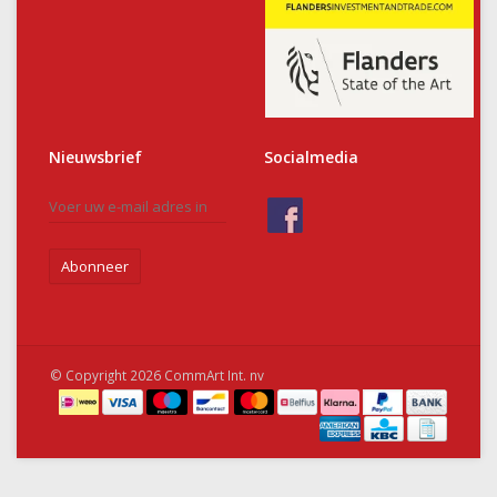
Nieuwsbrief
Socialmedia
Abonneer
© Copyright 2026 CommArt Int. nv