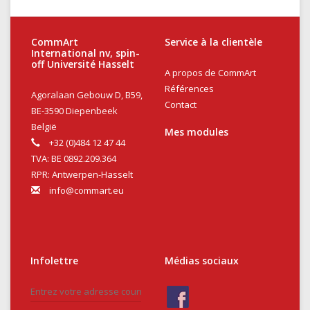
CommArt
Service à la clientèle
International nv, spin-
off Université Hasselt
A propos de CommArt
Références
Agoralaan Gebouw D, B59,
Contact
BE-3590 Diepenbeek
België
Mes modules
+32 (0)484 12 47 44
TVA: BE 0892.209.364
RPR: Antwerpen-Hasselt
info@commart.eu
Infolettre
Médias sociaux