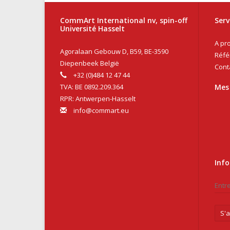
CommArt International nv, spin-off
Serv
Université Hasselt
A pr
Agoralaan Gebouw D, B59, BE-3590
Réfé
Diepenbeek België
Cont
+32 (0)484 12 47 44
TVA: BE 0892.209.364
Mes
RPR: Antwerpen-Hasselt
info@commart.eu
Info
S'