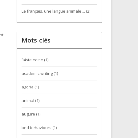
Le français, une langue animale ... (2)
nt
Mots-clés
34ste editie
(1)
academic writing
(1)
agoria
(1)
animal
(1)
augure
(1)
bed behaviours
(1)