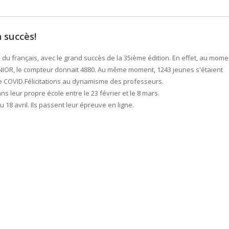
 succès!
du français, avec le grand succès de la 35ième édition. En effet, au mome
JUNIOR, le compteur donnait 4880. Au même moment, 1243 jeunes s'étaient
t de COVID.Félicitations au dynamisme des professeurs.
 leur propre école entre le 23 février et le 8 mars.
18 avril. Ils passent leur épreuve en ligne.