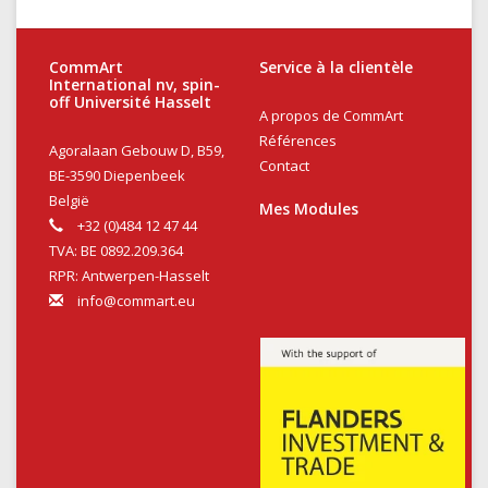
CommArt
Service à la clientèle
International nv, spin-
off Université Hasselt
A propos de CommArt
Références
Agoralaan Gebouw D, B59,
Contact
BE-3590 Diepenbeek
België
Mes Modules
+32 (0)484 12 47 44
TVA: BE 0892.209.364
RPR: Antwerpen-Hasselt
info@commart.eu