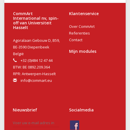
CommArt
Klantenservice
International nv, spin-
off van Universiteit
Over CommArt
Hasselt
Referenties
Contact
Agoralaan Gebouw D, B59,
BE-3590 Diepenbeek
Mijn modules
België
+32 (0)484 12 47 44
BTW: BE 0892.209.364
RPR: Antwerpen-Hasselt
info@commart.eu
Nieuwsbrief
Socialmedia