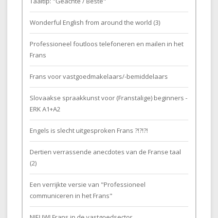
Taaltip: "Geachte / Beste"
Wonderful English from around the world (3)
Professioneel foutloos telefoneren en mailen in het
Frans
Frans voor vastgoedmakelaars/-bemiddelaars
Slovaakse spraakkunst voor (Franstalige) beginners -
ERK A1+A2
Engels is slecht uitgesproken Frans ?!?!?!
Dertien verrassende anecdotes van de Franse taal
(2)
Een verrijkte versie van "Professioneel
communiceren in het Frans"
NIEUW! Frans in de vastgoedsector