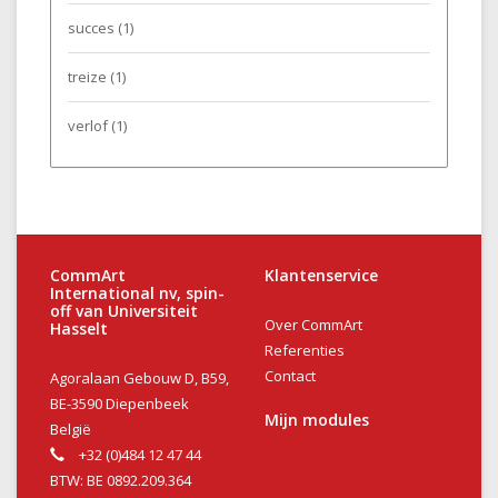
succes
(1)
treize
(1)
verlof
(1)
CommArt
Klantenservice
International nv, spin-
off van Universiteit
Over CommArt
Hasselt
Referenties
Contact
Agoralaan Gebouw D, B59,
BE-3590 Diepenbeek
Mijn modules
België
+32 (0)484 12 47 44
BTW: BE 0892.209.364