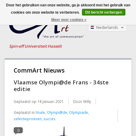
Door het gebruiken van onze website, ga je akkoord met het gebruik van
cookies om onze website te verbeteren.
Dit bericht verbergen
Meer over cookies »
Nederlands
English
Français
Spin-off Universiteit Hasselt
CommArt Nieuws
Vlaamse Olympi@de Frans - 34ste
editie
Geplaatst op
18 Januari 2021
Door Willy
Geplaatst in
finale
,
Olympi@de
,
Olympiade
,
selectieproeven
,
succes
0