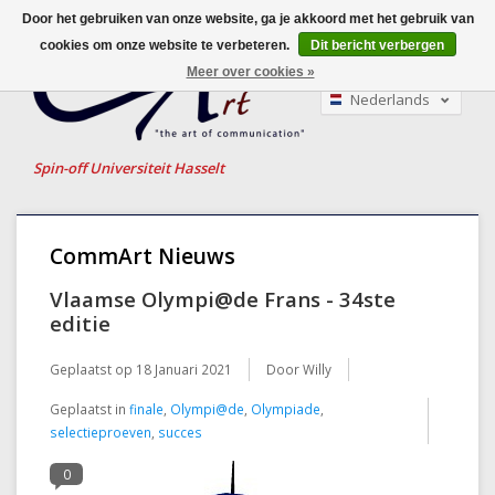
Door het gebruiken van onze website, ga je akkoord met het gebruik van
cookies om onze website te verbeteren.
Dit bericht verbergen
Meer over cookies »
Nederlands
English
Français
Spin-off Universiteit Hasselt
CommArt Nieuws
Vlaamse Olympi@de Frans - 34ste
editie
Geplaatst op
18 Januari 2021
Door Willy
Geplaatst in
finale
,
Olympi@de
,
Olympiade
,
selectieproeven
,
succes
0