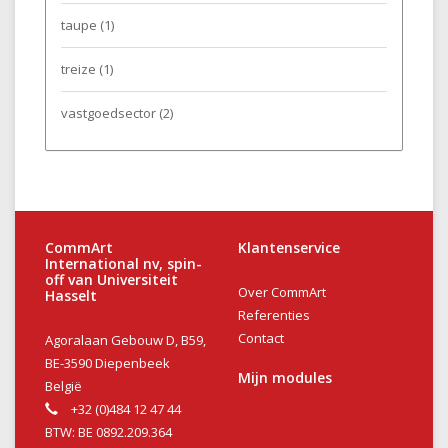
taupe
(1)
treize
(1)
vastgoedsector
(2)
CommArt
Klantenservice
International nv, spin-
off van Universiteit
Over CommArt
Hasselt
Referenties
Contact
Agoralaan Gebouw D, B59,
BE-3590 Diepenbeek
Mijn modules
België
+32 (0)484 12 47 44
BTW: BE 0892.209.364