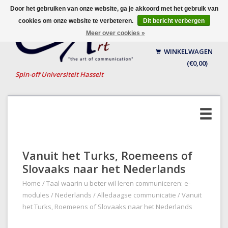
Door het gebruiken van onze website, ga je akkoord met het gebruik van
cookies om onze website te verbeteren.
Dit bericht verbergen
Nederlands
Meer over cookies »
English
WINKELWAGEN
Français
(€0,00)
Spin-off Universiteit Hasselt
Vanuit het Turks, Roemeens of
Slovaaks naar het Nederlands
Home
/
Taal waarin u beter wil leren communiceren: e-
modules
/
Nederlands
/
Alledaagse communicatie
/
Vanuit
het Turks, Roemeens of Slovaaks naar het Nederlands