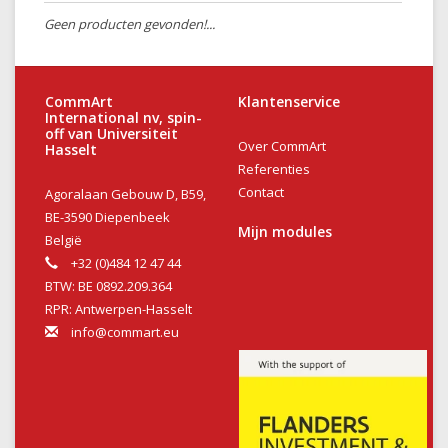
Geen producten gevonden!...
CommArt
Klantenservice
International nv, spin-
off van Universiteit
Over CommArt
Hasselt
Referenties
Contact
Agoralaan Gebouw D, B59,
BE-3590 Diepenbeek
Mijn modules
België
+32 (0)484 12 47 44
BTW: BE 0892.209.364
RPR: Antwerpen-Hasselt
info@commart.eu