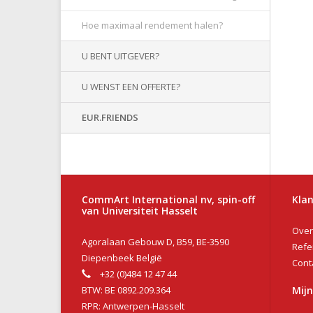
Hoe maximaal rendement halen?
U BENT UITGEVER?
U WENST EEN OFFERTE?
EUR.FRIENDS
CommArt International nv, spin-off
Klan
van Universiteit Hasselt
Over
Agoralaan Gebouw D, B59, BE-3590
Refe
Diepenbeek België
Cont
+32 (0)484 12 47 44
BTW: BE 0892.209.364
Mij
RPR: Antwerpen-Hasselt