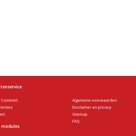
tenservice
Algemene voorwaarden
 CommArt
Disclaimer en privacy
renties
Sitemap
act
FAQ
n modules