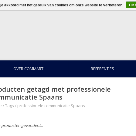
 je akkoord met het gebruik van cookies om onze website te verbeteren.
Dit 
OVER COMMART
REFERENTIES
oducten getagd met professionele
mmunicatie Spaans
e
/
Tags
/
professionele communicatie Spaans
 producten gevonden!...