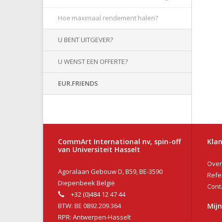
Hoe maximaal rendement halen?
U BENT UITGEVER?
U WENST EEN OFFERTE?
EUR.FRIENDS
CommArt International nv, spin-off
Klan
van Universiteit Hasselt
Over
Agoralaan Gebouw D, B59, BE-3590
Refe
Diepenbeek België
Cont
+32 (0)484 12 47 44
BTW: BE 0892.209.364
Mij
RPR: Antwerpen-Hasselt