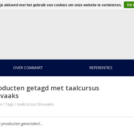
 je akkoord met het gebruik van cookies om onze website te verbeteren.
Dit 
OVER COMMART
REFERENTIES
oducten getagd met taalcursus
ovaaks
e
/
Tags
/
taalcursus Slovaaks
 producten gevonden!...