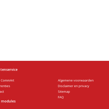
tenservice
Algemene voorwaarden
 CommArt
Disclaimer en privacy
renties
Sitemap
act
FAQ
n modules