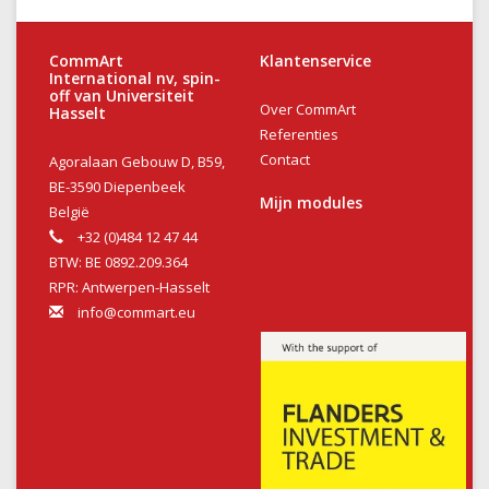
CommArt
Klantenservice
International nv, spin-
off van Universiteit
Over CommArt
Hasselt
Referenties
Contact
Agoralaan Gebouw D, B59,
BE-3590 Diepenbeek
Mijn modules
België
+32 (0)484 12 47 44
BTW: BE 0892.209.364
RPR: Antwerpen-Hasselt
info@commart.eu