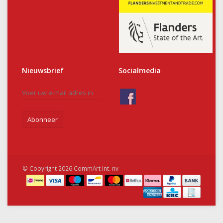
Nieuwsbrief
Socialmedia
Abonneer
© Copyright 2026 CommArt Int. nv