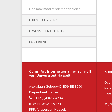
Hoe maximaal rendement halen?
U BENT UITGEVER?
U WENST EEN OFFERTE?
EUR.FRIENDS
CommArt International nv, spin-off
Klan
van Universiteit Hasselt
Over
Agoralaan Gebouw D, B59, BE-3590
Refe
Diepenbeek België
Cont
+32 (0)484 12 47 44
BTW: BE 0892.209.364
Mij
RPR: Antwerpen-Hasselt