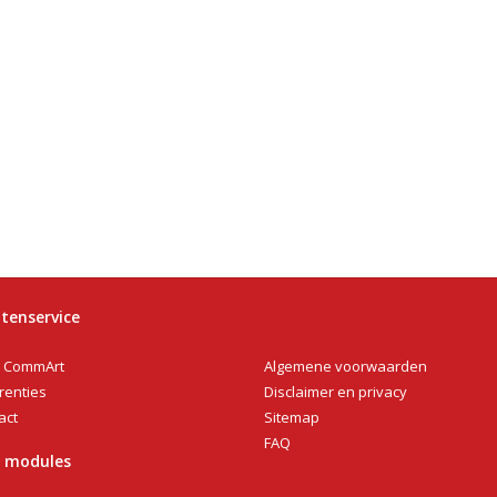
tenservice
Algemene voorwaarden
 CommArt
Disclaimer en privacy
renties
Sitemap
act
FAQ
n modules