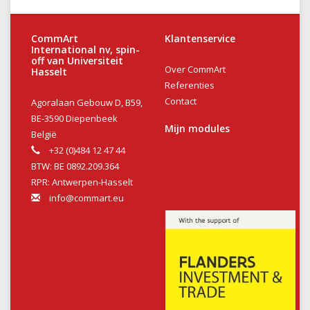
CommArt
Klantenservice
International nv, spin-
off van Universiteit
Over CommArt
Hasselt
Referenties
Contact
Agoralaan Gebouw D, B59,
BE-3590 Diepenbeek
Mijn modules
België
+32 (0)484 12 47 44
BTW: BE 0892.209.364
RPR: Antwerpen-Hasselt
info@commart.eu