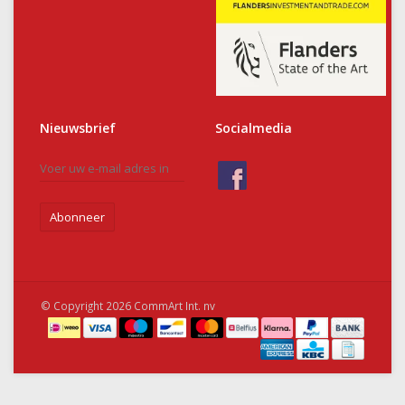
Nieuwsbrief
Socialmedia
Abonneer
© Copyright 2026 CommArt Int. nv