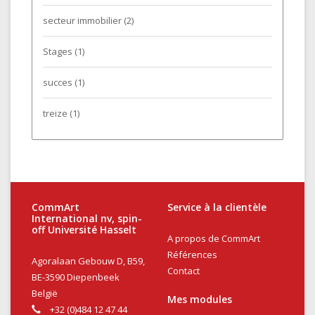
secteur immobilier
(2)
Stages
(1)
succes
(1)
treize
(1)
CommArt
Service à la clientèle
International nv, spin-
off Université Hasselt
A propos de CommArt
Références
Agoralaan Gebouw D, B59,
Contact
BE-3590 Diepenbeek
België
Mes modules
+32 (0)484 12 47 44