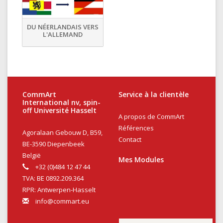
DU NÉERLANDAIS VERS
L'ALLEMAND
CommArt
Service à la clientèle
International nv, spin-
off Université Hasselt
A propos de CommArt
Références
Agoralaan Gebouw D, B59,
Contact
BE-3590 Diepenbeek
België
Mes Modules
+32 (0)484 12 47 44
TVA: BE 0892.209.364
RPR: Antwerpen-Hasselt
info@commart.eu