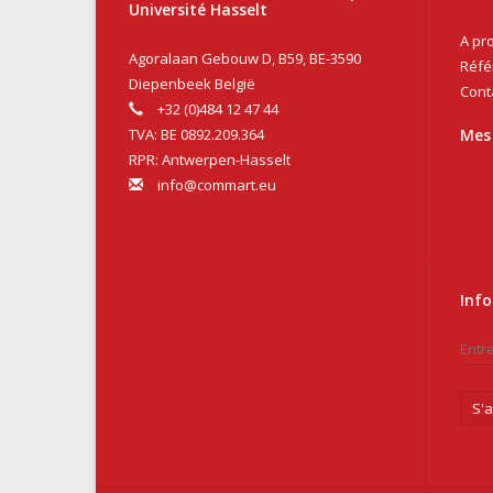
Université Hasselt
A pr
Agoralaan Gebouw D, B59, BE-3590
Réfé
Diepenbeek België
Cont
+32 (0)484 12 47 44
TVA: BE 0892.209.364
Mes
RPR: Antwerpen-Hasselt
info@commart.eu
Info
S'