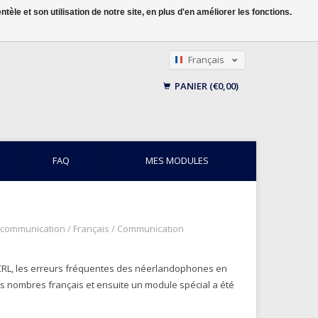
le et son utilisation de notre site, en plus d'en améliorer les fonctions.
Français
Nederlands
PANIER (€0,00)
English
FAQ
MES MODULES
e communication
/
Français
/
Communication
CECRL, les erreurs fréquentes des néerlandophones en
les nombres français et ensuite un module spécial a été