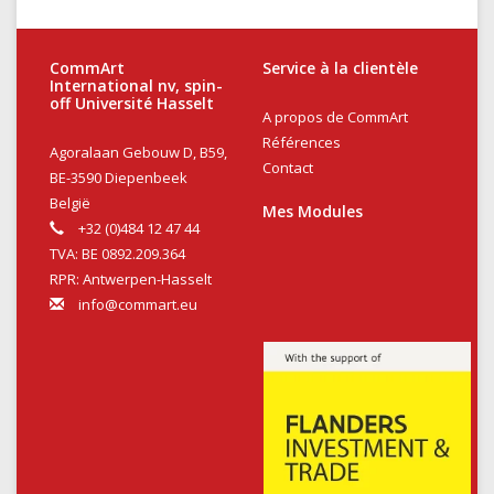
CommArt
Service à la clientèle
International nv, spin-
off Université Hasselt
A propos de CommArt
Références
Agoralaan Gebouw D, B59,
Contact
BE-3590 Diepenbeek
België
Mes Modules
+32 (0)484 12 47 44
TVA: BE 0892.209.364
RPR: Antwerpen-Hasselt
info@commart.eu