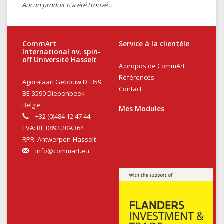
Aucun produit n'a été trouvé...
CommArt
Service à la clientèle
International nv, spin-
off Université Hasselt
A propos de CommArt
Références
Agoralaan Gebouw D, B59,
Contact
BE-3590 Diepenbeek
België
Mes Modules
+32 (0)484 12 47 44
TVA: BE 0892.209.364
RPR: Antwerpen-Hasselt
info@commart.eu