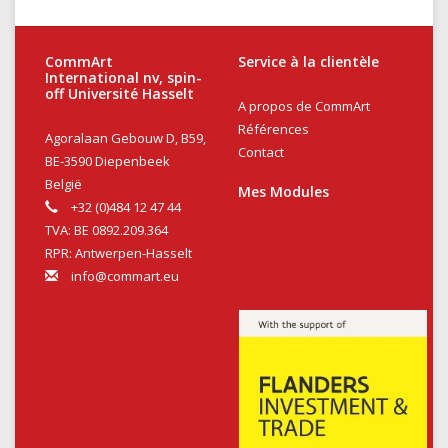
CommArt
Service à la clientèle
International nv, spin-
off Université Hasselt
A propos de CommArt
Références
Agoralaan Gebouw D, B59,
Contact
BE-3590 Diepenbeek
België
Mes Modules
+32 (0)484 12 47 44
TVA: BE 0892.209.364
RPR: Antwerpen-Hasselt
info@commart.eu