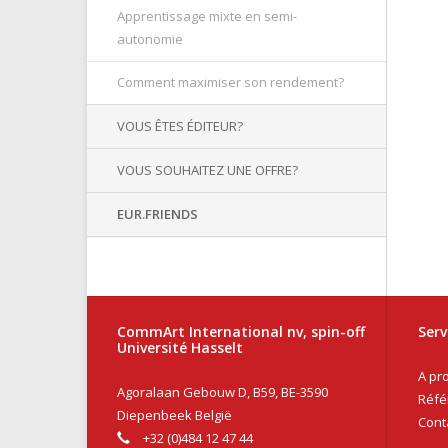
Apprentissage mixte en semi-
autonomie
Comment maximiser son rendement?
VOUS ÊTES ÉDITEUR?
VOUS SOUHAITEZ UNE OFFRE?
EUR.FRIENDS
CommArt International nv, spin-off
Serv
Université Hasselt
A pr
Agoralaan Gebouw D, B59, BE-3590
Réfé
Diepenbeek België
Cont
+32 (0)484 12 47 44