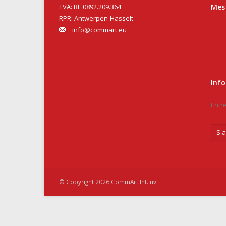
TVA: BE 0892.209.364
Mes
RPR: Antwerpen-Hasselt
info@commart.eu
Info
S'
© Copyright 2026 CommArt Int. nv