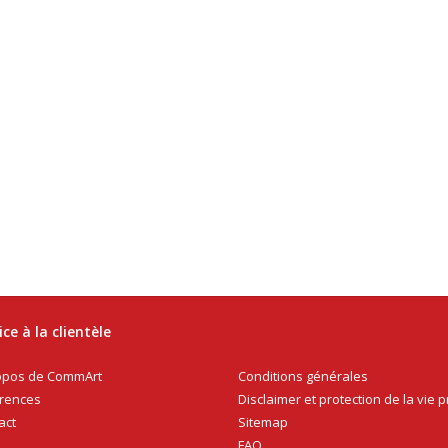
ice à la clientèle
Conditions générales
opos de CommArt
Disclaimer et protection de la vie p
rences
Sitemap
act
FAQ