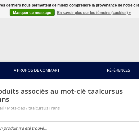
. Ces derniers nous permettent de mieux comprendre la provenance de notre clientè
Masquer ce message
En savoir plus sur les témoins (cookies) »
A PROPOS DE COMMART
RÉFÉRENCES
oduits associés au mot-clé taalcursus
ans
il
/
Mots-clés
/
taalcursus Frans
 produit n'a été trouvé...