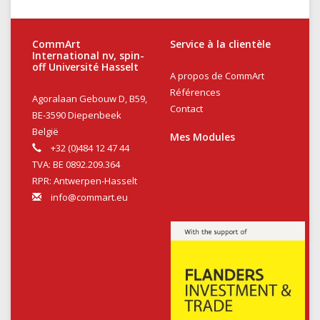
CommArt
Service à la clientèle
International nv, spin-
off Université Hasselt
A propos de CommArt
Références
Agoralaan Gebouw D, B59,
Contact
BE-3590 Diepenbeek
België
Mes Modules
+32 (0)484 12 47 44
TVA: BE 0892.209.364
RPR: Antwerpen-Hasselt
info@commart.eu